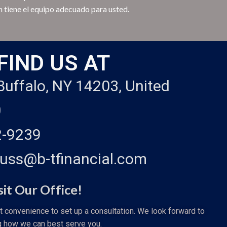
on tiene el equipo adecuado para usted.
FIND US AT
 Buffalo, NY 14203, United
0
2-9239
auss@b-tfinancial.com
sit Our Office!
st convenience to set up a consultation. We look forward to
g how we can best serve you.