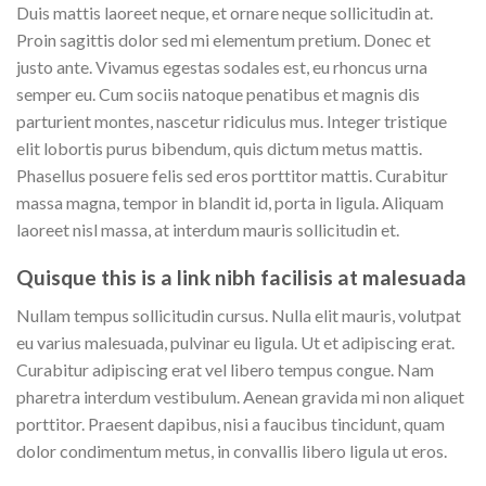
Duis mattis laoreet neque, et ornare neque sollicitudin at.
Proin sagittis dolor sed mi elementum pretium. Donec et
justo ante. Vivamus egestas sodales est, eu rhoncus urna
semper eu. Cum sociis natoque penatibus et magnis dis
parturient montes, nascetur ridiculus mus. Integer tristique
elit lobortis purus bibendum, quis dictum metus mattis.
Phasellus posuere felis sed eros porttitor mattis. Curabitur
massa magna, tempor in blandit id, porta in ligula. Aliquam
laoreet nisl massa, at interdum mauris sollicitudin et.
Quisque this is a link nibh facilisis at malesuada
Nullam tempus sollicitudin cursus. Nulla elit mauris, volutpat
eu varius malesuada, pulvinar eu ligula. Ut et adipiscing erat.
Curabitur adipiscing erat vel libero tempus congue. Nam
pharetra interdum vestibulum. Aenean gravida mi non aliquet
porttitor. Praesent dapibus, nisi a faucibus tincidunt, quam
dolor condimentum metus, in convallis libero ligula ut eros.