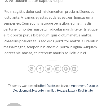
Vestibulum auctor dapibus neque.
Proin sagittis dolor sed mi elementum pretium. Donec et
justo ante. Vivamus egestas sodales est, eu rhoncus urna
semper eu. Cum sociis natoque penatibus et magnis dis
parturient montes, nascetur ridiculus mus. Integer tristique
elit lobortis purus bibendum, quis dictum metus mattis.
Phasellus posuere felis sed eros porttitor mattis. Curabitur
massa magna, tempor in blandit id, porta in ligula. Aliquam
laoreet nisl massa, at interdum mauris sollicitudin et.
This entry was posted in
Real Estate
and tagged
Apartment
,
Business
Development
,
House for families
,
Houzez
,
Luxury
,
Real Estate
.