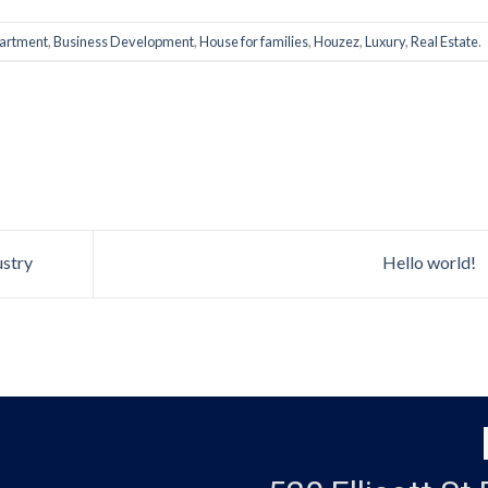
artment
,
Business Development
,
House for families
,
Houzez
,
Luxury
,
Real Estate
.
ustry
Hello world!