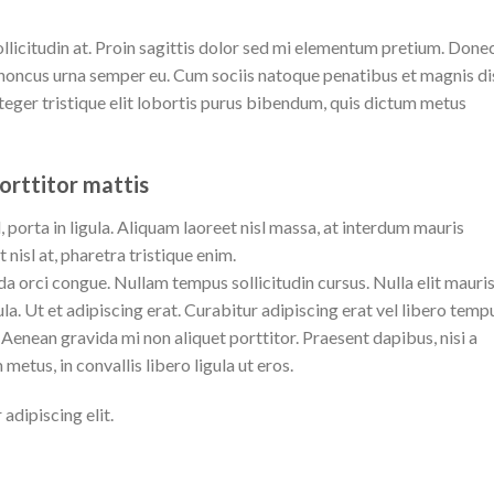
llicitudin at. Proin sagittis dolor sed mi elementum pretium. Donec
 rhoncus urna semper eu. Cum sociis natoque penatibus et magnis di
nteger tristique elit lobortis purus bibendum, quis dictum metus
porttitor mattis
porta in ligula. Aliquam laoreet nisl massa, at interdum mauris
t nisl at, pharetra tristique enim.
uada orci congue. Nullam tempus sollicitudin cursus. Nulla elit mauris
ula. Ut et adipiscing erat. Curabitur adipiscing erat vel libero temp
enean gravida mi non aliquet porttitor. Praesent dapibus, nisi a
tus, in convallis libero ligula ut eros.
adipiscing elit.