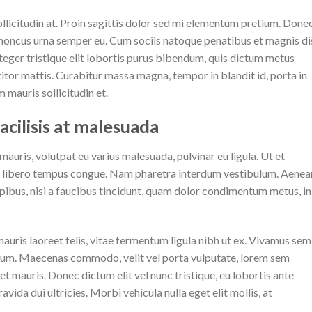
llicitudin at. Proin sagittis dolor sed mi elementum pretium. Donec
 rhoncus urna semper eu. Cum sociis natoque penatibus et magnis di
nteger tristique elit lobortis purus bibendum, quis dictum metus
titor mattis. Curabitur massa magna, tempor in blandit id, porta in
m mauris sollicitudin et.
facilisis at malesuada
mauris, volutpat eu varius malesuada, pulvinar eu ligula. Ut et
vel libero tempus congue. Nam pharetra interdum vestibulum. Aenea
apibus, nisi a faucibus tincidunt, quam dolor condimentum metus, in
mauris laoreet felis, vitae fermentum ligula nibh ut ex. Vivamus sem
ipsum. Maecenas commodo, velit vel porta vulputate, lorem sem
et mauris. Donec dictum elit vel nunc tristique, eu lobortis ante
avida dui ultricies. Morbi vehicula nulla eget elit mollis, at