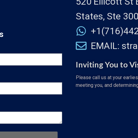
520 Ellicott St
States, Ste 30
+1(716)44
s
EMAIL: str
Inviting You to Vi
Please call us at your earlie
meeting you, and determinin