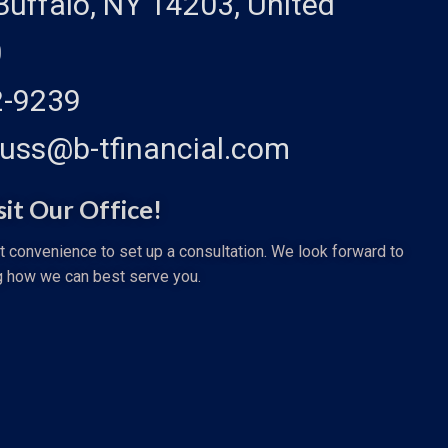
 Buffalo, NY 14203, United
0
2-9239
auss@b-tfinancial.com
sit Our Office!
st convenience to set up a consultation. We look forward to
g how we can best serve you.