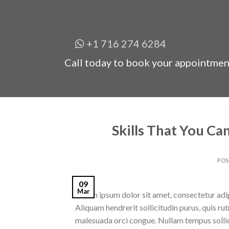
+1 716 274 6284
Call today to book your appointmen
Skills That You Ca
PO
09
Mar
Lorem ipsum dolor sit amet, consectetur adipi
Aliquam hendrerit sollicitudin purus, quis r
malesuada orci congue. Nullam tempus sollici