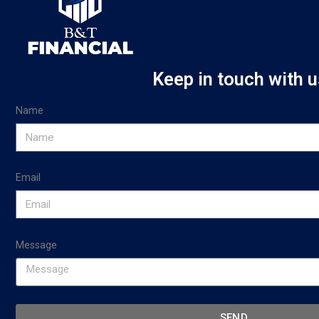
Keep in touch with u
Name
Email
Message
SEND