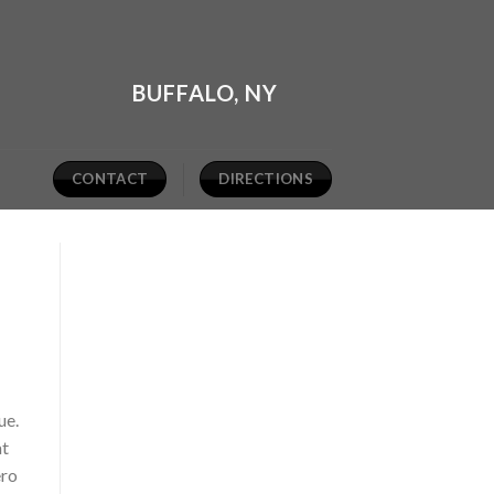
BUFFALO, NY
CONTACT
DIRECTIONS
ue.
at
ero