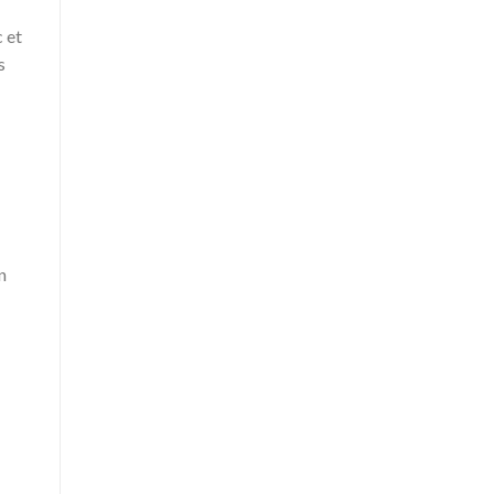
 et
s
n