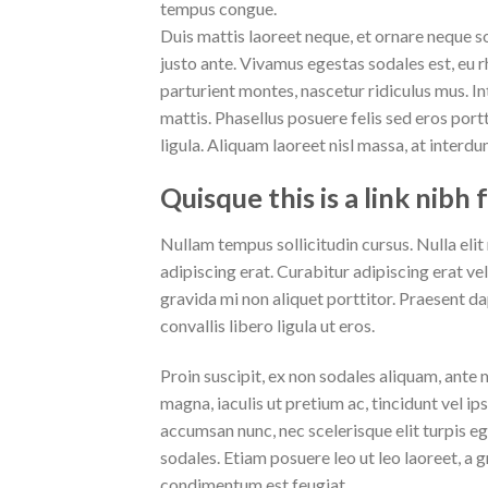
tempus congue.
Duis mattis laoreet neque, et ornare neque so
justo ante. Vivamus egestas sodales est, eu
parturient montes, nascetur ridiculus mus. I
mattis. Phasellus posuere felis sed eros port
ligula. Aliquam laoreet nisl massa, at interdu
Quisque this is a link nibh 
Nullam tempus sollicitudin cursus. Nulla elit 
adipiscing erat. Curabitur adipiscing erat 
gravida mi non aliquet porttitor. Praesent d
convallis libero ligula ut eros.
Proin suscipit, ex non sodales aliquam, ante 
magna, iaculis ut pretium ac, tincidunt vel 
accumsan nunc, nec scelerisque elit turpis eg
sodales. Etiam posuere leo ut leo laoreet, a gr
condimentum est feugiat.