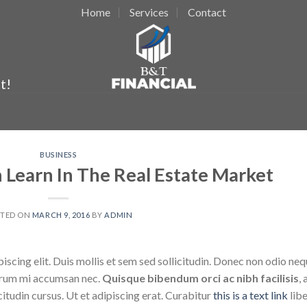
Home
Services
Contact
t!
BUSINESS
n Learn In The Real Estate Market
STED ON
MARCH 9, 2016
BY
ADMIN
scing elit. Duis mollis et sem sed sollicitudin. Donec non odio neq
utrum mi accumsan nec.
Quisque bibendum orci ac nibh facilisis
, 
tudin cursus. Ut et adipiscing erat. Curabitur
this is a text link
lib