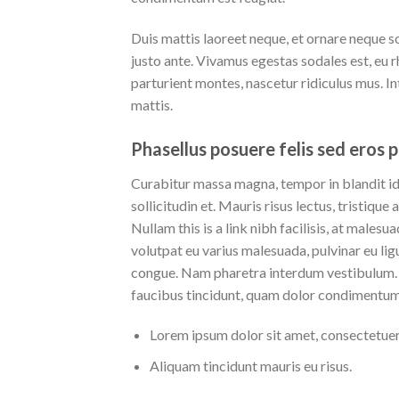
Duis mattis laoreet neque, et ornare neque so
justo ante. Vivamus egestas sodales est, eu
parturient montes, nascetur ridiculus mus. I
mattis.
Phasellus posuere felis sed eros 
Curabitur massa magna, tempor in blandit id, 
sollicitudin et. Mauris risus lectus, tristique a
Nullam this is a link nibh facilisis, at males
volutpat eu varius malesuada, pulvinar eu lig
congue. Nam pharetra interdum vestibulum. A
faucibus tincidunt, quam dolor condimentum me
Lorem ipsum dolor sit amet, consectetuer 
Aliquam tincidunt mauris eu risus.